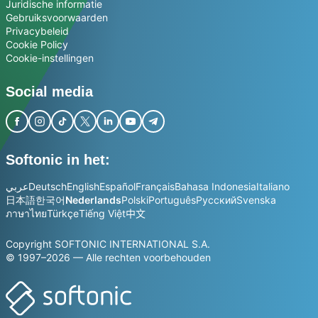
Juridische informatie
Gebruiksvoorwaarden
Privacybeleid
Cookie Policy
Cookie-instellingen
Social media
Softonic in het:
عربي
Deutsch
English
Español
Français
Bahasa Indonesia
Italiano
日本語
한국어
Nederlands
Polski
Português
Русский
Svenska
ภาษาไทย
Türkçe
Tiếng Việt
中文
Copyright SOFTONIC INTERNATIONAL S.A.
© 1997–2026 — Alle rechten voorbehouden