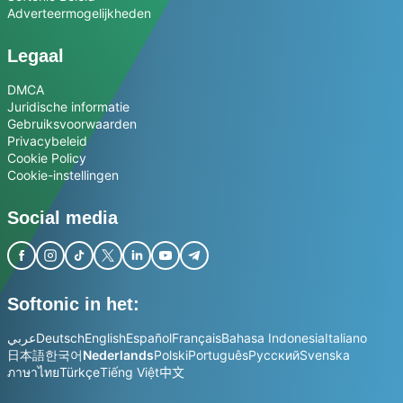
Adverteermogelijkheden
Legaal
DMCA
Juridische informatie
Gebruiksvoorwaarden
Privacybeleid
Cookie Policy
Cookie-instellingen
Social media
Softonic in het:
عربي
Deutsch
English
Español
Français
Bahasa Indonesia
Italiano
日本語
한국어
Nederlands
Polski
Português
Русский
Svenska
ภาษาไทย
Türkçe
Tiếng Việt
中文