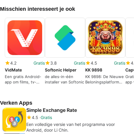
Misschien interesseert je ook
4.2
Gratis
3.8
Gratis
4.5
Gratis
4
VidMate
Softonic Helper
KK 9898
Cap
Een gratis Android-
de alles-in-één
KK 9898: De Nieuwe
Grat
app om films, tv-
installer van Softonic
Beloningsplatform
app 
programma&#39;s en
voor Android
vide
muziek van over de
hele wereld te
Verken Apps
downloaden.
Simple Exchange Rate
4.5
Gratis
Een volledige versie van het programma voor
Android, door Li Chin.