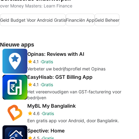
over Money Masters: Learn Finance
Geld Budget Voor Android Gratis
Financiën App
Geld Beheer
Nieuwe apps
Opinas: Reviews with AI
4.1
Gratis
Verbeter uw bedrijfsprofiel met Opinas
EasyHisab: GST Billing App
4.1
Gratis
Het vereenvoudigen van GST-facturering voor
bedrijven
MyBL My Banglalink
4.6
Gratis
Een gratis app voor Android, door Banglalink.
Spective: Home
4.5
Gratis